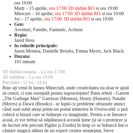
ora 19:00
Marți – 15 aprilie,
ora 17:00 3D dublat RO
si ora 19:00
Miercuri – 16 aprilie,
ora 17:00 3D dublat RO
si ora 19:00
Joi – 17 aprilie,
ora 17:00 3D dublat RO
si ora 19:00
Gen:
Aventuri, Familie, Fantastic, Actiune
Regia:
Jared Hess
In rolurile principale:
Jason Momoa, Danielle Brooks, Emma Myers, Jack Black
Durata:
101 minute
3D dublat romana – La ora 17:00
3D subtitrat – La ora 19:00
Preţ bilet - 12 lei / 14 lei
Bine ați venit în lumea Minecraft, unde creativitatea nu doar te ajută
să creezi, ci este esențială pentru supraviețuire! Patru rebeli - Garrett
„The Garbage Man” Garrison (Momoa), Henry (Hansen), Natalie
(Myers) și Dawn (Brooks) - se luptă cu probleme obișnuite atunci
când sunt subit atrași printr-un portal misterios în Overworld: o țară
cubică si bizară care se hrănește cu imaginație. Pentru a se întoarce
acasă, ei vor trebui să stăpânească această lume (și să o protejeze și
de lucruri rele precum Piglini și Zombi) în timp ce se îmbarcă într-o
căutare magică alături de un expert creator neașteptat, Steve