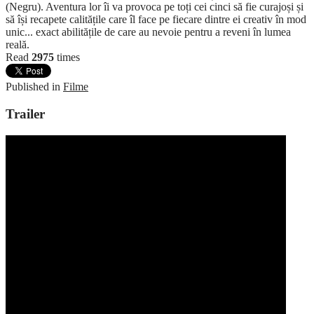
(Negru). Aventura lor îi va provoca pe toți cei cinci să fie curajoși și
să își recapete calitățile care îl face pe fiecare dintre ei creativ în mod
unic... exact abilitățile de care au nevoie pentru a reveni în lumea
reală.
Read
2975
times
Published in
Filme
Trailer