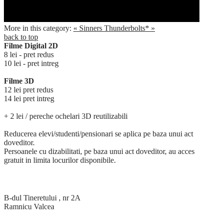
More in this category:
« Sinners
Thunderbolts* »
back to top
Filme Digital 2D
8 lei - pret redus
10 lei - pret intreg
Filme 3D
12 lei pret redus
14 lei pret intreg
+ 2 lei / pereche ochelari 3D reutilizabili
Reducerea elevi/studenti/pensionari se aplica pe baza unui act
doveditor.
Persoanele cu dizabilitati, pe baza unui act doveditor, au acces
gratuit in limita locurilor disponibile.
Contact
B-dul Tineretului , nr 2A
Ramnicu Valcea